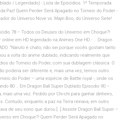
blado / Legendado) - Lista de Episódios. 1ª Temporada:
io da Paz! Quem Perder Será Apagado no Torneio do Poder -
tador do Universo Nove vs. Majin Boo, do Universo Sete!
pisódio 78 – Todos os Deuses do Universo em Choque?!
 online em HD legendado na Animes One HD - … Dragon
ADO. "Näruto é chato, não sei porque vocês gostam tanto
rmou a volta do anime dublado, indicando realmente que
ódios do Torneio do Poder, com sua dublagem clássica. O
ão poderia ser diferente e, mais uma vez, temos outro
Torneio do Poder – uma espécie de Battle royal -, onde os
izando 80 … Em Dragon Ball Super Dublado Episodio 90 –
a, mais uma vez. Pedido por Chi-chi para ganhar dinheiro,
is. Contudo, enquanto a paz na Terra reinava, em outro
va de seu sono que durou […] Assistir Dragon Ball Super –
niverso em Choque?! Quem Perder Será Apagado no