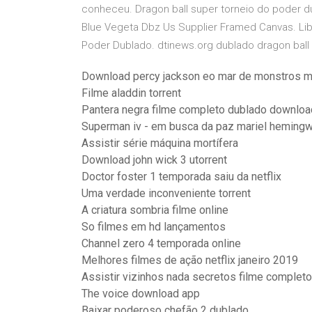
conheceu. Dragon ball super torneio do poder dub
Blue Vegeta Dbz Us Supplier Framed Canvas. Li
Poder Dublado. dtinews.org dublado dragon ball
Download percy jackson eo mar de monstros 
Filme aladdin torrent
Pantera negra filme completo dublado downloa
Superman iv - em busca da paz mariel heming
Assistir série máquina mortífera
Download john wick 3 utorrent
Doctor foster 1 temporada saiu da netflix
Uma verdade inconveniente torrent
A criatura sombria filme online
So filmes em hd lançamentos
Channel zero 4 temporada online
Melhores filmes de ação netflix janeiro 2019
Assistir vizinhos nada secretos filme complet
The voice download app
Baixar poderoso chefão 2 dublado