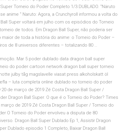
 Super Torneio do Poder Completo 1/3 DUBLADO. "Näruto
e anime " Naruto: Agora, a Crunchyroll informou a volta do
Ball Super voltará em julho com os episódios do Torneio
orneio de todos. Em Dragon Ball Super, não poderia ser
o maior de toda a história do anime: o Torneio do Poder –
iros de 8 universos diferentes – totalizando 80 …
omoção. Mar 5 poder dublado data dragon ball super
neio do poder cartoon network dragon ball super torneio
otte julby tåg magslavelle viasat press alkoholskatt öl
efla – luta completa online dublado no torneio do poder
9 20 de março de 2019 Zé Costa Dragon Ball Super /
er Dragon Ball Super. O que é o Torneio do Poder? Times
 março de 2019 Zé Costa Dragon Ball Super / Torneio do
er O Torneio do Poder envolveu a disputa de 80
verso. Dragon Ball Super Dublado Ep 1, Assistir Dragon
uper Dublado episodio 1 Completo, Baixar Dragon Ball