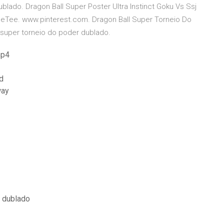
lado. Dragon Ball Super Poster Ultra Instinct Goku Vs Ssj
beTee. www.pinterest.com. Dragon Ball Super Torneio Do
 super torneio do poder dublado.
mp4
d
way
o dublado