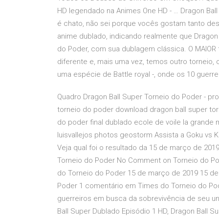
HD legendado na Animes One HD - … Dragon Ball
é chato, não sei porque vocês gostam tanto dess
anime dublado, indicando realmente que Dragon 
do Poder, com sua dublagem clássica. O MAIOR t
diferente e, mais uma vez, temos outro torneio, 
uma espécie de Battle royal -, onde os 10 guerre
Quadro Dragon Ball Super Torneio do Poder - pr
torneio do poder download dragon ball super tor
do poder final dublado ecole de voile la grande m
luisvallejos photos geostorm Assista a Goku vs K
Veja qual foi o resultado da 15 de março de 201
Torneio do Poder No Comment on Torneio do Pod
do Torneio do Poder 15 de março de 2019 15 de
Poder 1 comentário em Times do Torneio do Pod
guerreiros em busca da sobrevivência de seu uni
Ball Super Dublado Episódio 1 HD, Dragon Ball S