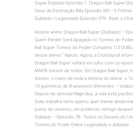
Super Dublado Episódio 1. Dragon Ball Super (Du
Deus da Destruição Bills Episódio 001 - O Prêm
Dublado / Legendado Episódio 079 - Basil, o Chu
Assistir anime Dragon Ball Super (Dublado) – E
Quem Perder Será Apagado no Torneio do Poder
Ball Super Torneio do Poder Completo 1/3 DUBL
desse anime " Naruto: Agora, a Crunchyroll info
Dragon Ball Super voltará em julho com os epis
MAIOR torneio de todos. Em Dragon Ball Super, n
torneio, o maior de toda a história do anime: o 
10 guerreiros de 8 universos diferentes – total
Depois de derrotar Majin Buu, a vida está pacífic
Goku trabalha tanto quanto quer treinar ainda ma
ponto do universo, um poderoso inimigo desperta
Dublado – Episódio 78 - Todos os Deuses do U
Torneio do Poder Online Legendado e dublado