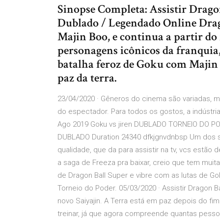
Sinopse Completa: Assistir Drago
Dublado / Legendado Online Drago
Majin Boo, e continua a partir do
personagens icônicos da franquia,
batalha feroz de Goku com Majin 
paz da terra.
23/04/2020 · Gêneros do cinema são variadas, 
do espectador. Para todos os gostos, a indústria
Ago 2019 Goku vs jiren DUBLADO TORNEIO DO PO
DUBLADO Duration 24340 dfkjgnvdnbsp Um dos si
qualidade, que da para assistir na tv, vcs estão
a saga de Freeza pra baixar, creio que tem muit
de Dragon Ball Super e vibre com as lutas de G
Torneio do Poder. 05/03/2020 · Assistir Dragon Ba
novo Saiyajin. A Terra está em paz depois do fi
treinar, já que agora compreende quantas pesso