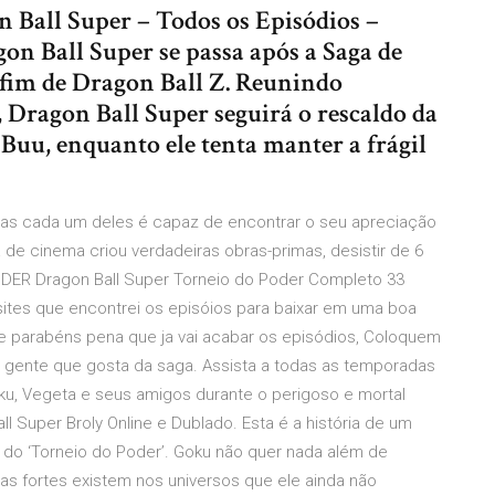
n Ball Super – Todos os Episódios –
n Ball Super se passa após a Saga de
 fim de Dragon Ball Z. Reunindo
 Dragon Ball Super seguirá o rescaldo da
Buu, enquanto ele tenta manter a frágil
mas cada um deles é capaz de encontrar o seu apreciação
 de cinema criou verdadeiras obras-primas, desistir de 6
DER Dragon Ball Super Torneio do Poder Completo 33
tes que encontrei os episóios para baixar em uma boa
 de parabéns pena que ja vai acabar os episódios, Coloquem
a gente que gosta da saga. Assista a todas as temporadas
oku, Vegeta e seus amigos durante o perigoso e mortal
ll Super Broly Online e Dublado. Esta é a história de um
m do ‘Torneio do Poder’. Goku não quer nada além de
as fortes existem nos universos que ele ainda não