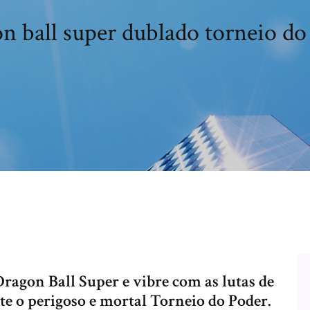
n ball super dublado torneio do
Dragon Ball Super e vibre com as lutas de
e o perigoso e mortal Torneio do Poder.